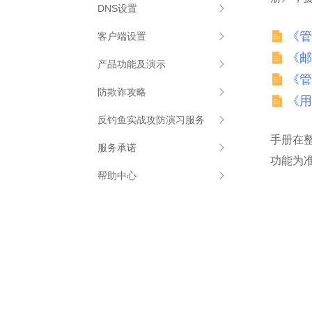
DNS设置
《管
客户端设置
《邮
产品功能及演示
设置参数
《管
防欺诈攻略
Foxmail
快速入门
《用
反钓鱼实战攻防演习服务
Outlook
特色功能
识别技巧
手册在
服务承诺
Windows Live Mail
基本功能
欺诈邮件案例
功能为
帮助中心
Android
管理功能
举报方法
Apple
热点问题
客户端专用密码
邮箱服务
域名转移
邮件收发